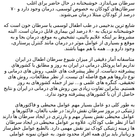
سرطان می‌اندازد. خوشبختانه در حال حاضر برای اغلب
سرطان‌های کودکان به خصوص لوسمی، درمان وجود دارد و ۷۰
درصد از کودکان مبتلا درمان می‌شوند.
شایع ترین بدخیمی در طب اطفال لوسمی یا سرطان خون است که
خوشبختانه نزدیک به ۸۰ درصد این بیماری قابل درمان است. البته
مشروط بر اینکه علایم بالینی، تشخیص به موقع، درمان بجا و به
موقع و بسیاری از عوامل موثر در درمان مانند کنترل پرستاری،
وجود دارو و… همه با هم مهیا باشند.
متاسفانه آمار دقیقی از میزان شیوع سرطان اطفال در ایران
نداریم اما پروتکل درمانی در ایران به روز و مطابق با کشورهای
پیشرفته دنیاست. از نظر پیشرفت های علمی، روش های درمانی و
نوع داروها هم هیچ فاصله ای نیست. از نظر مطالعات، روش های
تحقیقی، کنگره های علمی و… نیز از جمله کشورهای به روز
هستیم. بنابراین تفاوت زیادی بین روش های درمانی در ایران و نتایج
حاصل از آن با کشورهای پیشرفته وجود ندارد.
به طور کلی دو عامل بسیار مهم عوامل محیطی و فاکتورهای
ژنتیکی در بروز سرطان نقش دارند؛ در طب بالغان، فاکتورها و
عوامل محیطی نقش بسیار مهم و بارزتری در ایجاد سرطان ها دارند
اما از نظر طب کودکان، علاوه بر عوامل محیطی در ایجاد سرطان
ها زمینه ژنتیکی کودک نیز نقش مهمی دارد. بالطبع عوامل خطرساز
و زیانبار باید برای همه افراد محدود شود. به عنوان نمونه عواملی