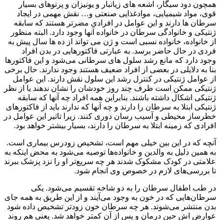
همچون دود سیگار، اشعه های زیانبار و یونیزان و پرتوهای بسیار
قوی، مواد شیمیایی، موادغذایی صنعتی و… نقش مهمی در ایجاد
سرطان ها دارند و این عوامل در افرادی مضرتر هستند که سابقه
ژنتیکی و خانوادگی سرطان در خانواده آنها وجود دارد. البته منظور
از خانواده، خانواده نسبی است و ژن می تواند از ده ها سال پیش به
فردی در حال حاضر برسد. به عبارتی فاکتورهایی در بدن افراد
وجود دارد که مانع رشد سلول های سرطانی می‌شود و این فاکتورها
بنا به دلایلی در بعضی از افراد ضعیف هستند وجود ندارند. حال برخی
از عوامل ژنتیکی در کنترل رشد این سلول نقش دارند. این عوامل
ژنتیکی ممکن است ظرف چند روز خودشان را نشان ندهند یا از نظر
ژنتیکی اشکال داشته باشند. بنابراین همه افراد چه آنها که سابقه
ژنتیکی ابتلا به سرطان را دارند و چه آنها که ندارند باید از فاکتورهای
خطرساز محیطی و آسیب رسان دوری کنند. زیرا تاثیر این عوامل در
افرادی که زمینه ابتلا به سرطان را دارند، بسیار بیشتر خواهد بود.
آنچه که در این بین خیلی مهم است، تشخیص زودرس بیماری است.
به همین دلیل به والدین و خانواده‌ها توصیه می‌شود به محض اینکه به
علامتی در کودک مشکوک شدند هر چه سریع‌تر او را نزد پزشک ببرند
تا بررسی‌های لازم در خصوص وی انجام شود.
در طب اطفال سرطان را به دو شاخه تقسیم می‌شود. یکی
سرطان‌هایی که در خون به وجود می‌آیند و از این طریق به همه جای
بدن منتشر می‌شوند. هر چه سرطان خون زودتر تشخیص داده شود
عوارض اش حین درمان و پس از آن کمتر خواهد شد. یعنی هم روند