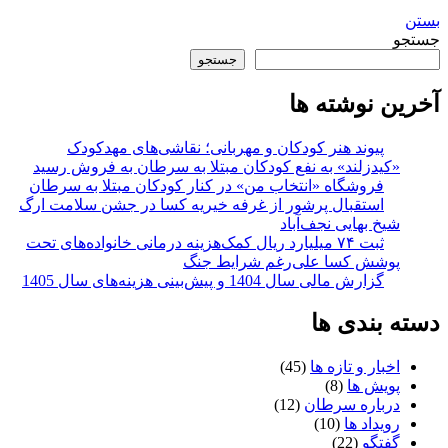
بستن
جستجو
جستجو
آخرین نوشته ها
پیوند هنر کودکان و مهربانی؛ نقاشی‌های مهدکودک
«کیدزلند» به نفع کودکان مبتلا به سرطان به فروش رسید
فروشگاه «انتخاب من» در کنار کودکان مبتلا به سرطان
استقبال پرشور از غرفه خیریه کسا در جشن سلامت ارگ
شیخ بهایی نجف‌آباد
ثبت ۷۴ میلیارد ریال کمک‌هزینه درمانی خانواده‌های تحت
پوشش کسا علی‌رغم شرایط جنگ
گزارش مالی سال 1404 و پیش‌بینی هزینه‌های سال 1405
دسته بندی ها
اخبار و تازه ها
(45)
پویش ها
(8)
درباره سرطان
(12)
رویداد ها
(10)
گفتگو
(22)