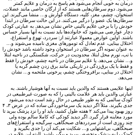
درمان به خوبی انجام می‌شود هم پاسخ به درمان و علایم کمتر
می‌شود. دوم سرطان‌هایی هستند که از ارگان خاصی مانند عضلات،
استخوان، چشم، مغز، کلیه، دستگاه گوارش و… منشا می‌گیرند. این
سرطان‌ها یک عضو را درگیر می‌کنند. در این حالت سرطان در ابتدا
خودش را با برخی علایم بالینی خاص نشان می‌دهد. به عبارتی کودک
دچار عوارضی می‌شود که خانواده‌ها باید نسبت به آنها بسیار حساس
باشند. اولین عوارض معمولا عبارتند از: سردرد، تهوع و استفراغ،
اختلال بینایی، عدم تعادل که تومورهای مغزی نامیده می‌شوند و…
به عنوان نمونه اگر سرطان در استخوان وجود داشته باشد خودش را
با تب، تورم محل ابتلا، محدودیت در حرکت، شکستگی در ناحیه ابتلا
و… نشان می‌دهد. یا علایم سرطان در ناحیه چشم، خودش را فقط
و فقط با یک برق‌زدگی در تاریکی مانند برق‌ زدن چشم گربه یا
اختلال در بینایی، برافروختگی چشم، پرخونی ملتحمه و… نشان
می‌دهد.
اینها علایمی هستند که والدین باید نسبت به آنها هوشیار باشند. به
عبارتی والدین باید هر علامت بالینی را که به صورت غیرطبیعی در
کودک سالمی که به طور طبیعی در حال رشد است دیده می‌شود
جدی بگیرند. مثلاً اگر دیدید یک سرماخوردگی ساده که در عرض ۳، ۴
روز بهبود پیدا می‌کند ۲ هفته طول کشید، باید او را نزد پزشک ببرید تا
مورد معاینه قرار گیرد. اگر دیدید کودکی که کاملا سالم بوده ولی
چند روزی است از سردردهای صبحگاهی، سرگیجه و استفراغ‌های
صبحگاهی، بی‌اشتهایی و… شکایت می‌کند آن را جدی بگیرید و
کودک را به پزشک متخصص ببرید و پیگیر باشید. البته این علایم در