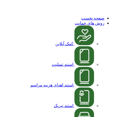
031-37133
صفحه نخست
روش های حمایت
کمک آنلاین
استند تسلیت
استند اهدای هزینه مراسم
استند تبریک